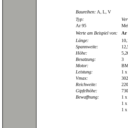
Baureihen:
A, L, V
Typ:
Ver
Ar 95
Meh
Werte am Beispiel von:
Ar 
Länge:
10,
Spannweite:
12,
Höhe:
5,2
Besatzung:
3
Motor:
BM
Leistung:
1 x
Vmax:
302
Reichweite:
22
Gipfelhöhe:
73
Bewaffnung:
1 x
1 x
1 x